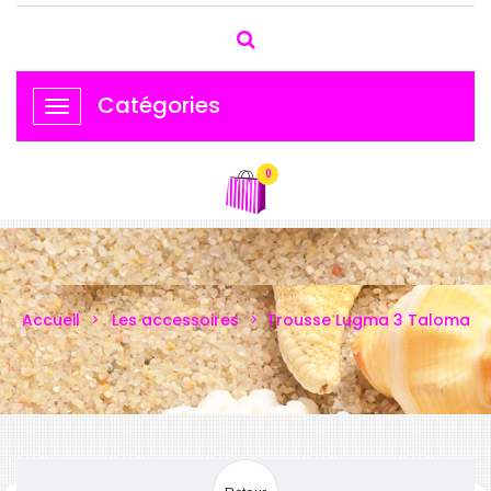
Catégories
Basculer
la
navigation
0
Accueil
Les accessoires
Trousse Lugma 3 Taloma