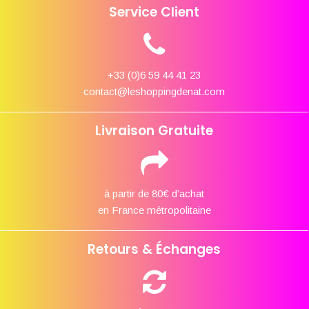
Service Client
+33 (0)6 59 44 41 23
contact@leshoppingdenat.com
Livraison Gratuite
à partir de 80€ d’achat
en France métropolitaine
Retours & Échanges