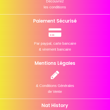
Découvrez
les conditions
Paiement Sécurisé
Par paypal, carte bancaire
& virement bancaire
Mentions Légales
& Conditions Générales
de Vente
Nat History