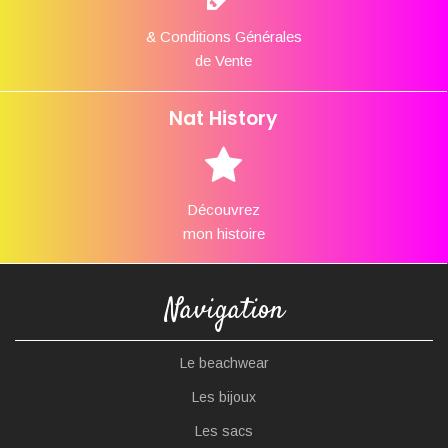
& Conditions Générales
de Vente
Nat History
Découvrez
mon histoire
Navigation
Le beachwear
Les bijoux
Les sacs