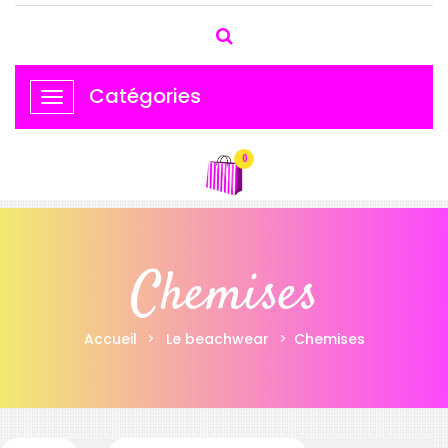
Catégories
Basculer
la
navigation
0
Chemises
Accueil
Le beachwear
Chemises