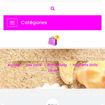
Catégories
Basculer
la
navigation
0
Accueil
Les sacs
Blythe Dolls
Pochette Dolls
Cindy