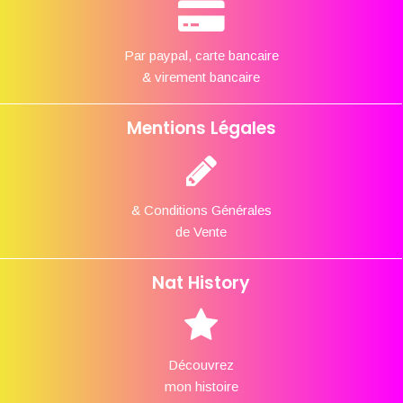
Par paypal, carte bancaire
& virement bancaire
Mentions Légales
& Conditions Générales
de Vente
Nat History
Découvrez
mon histoire