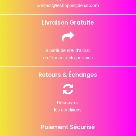
contact@leshoppingdenat.com
Livraison Gratuite
à partir de 80€ d’achat
en France métropolitaine
Retours & Échanges
Découvrez
les conditions
Paiement Sécurisé